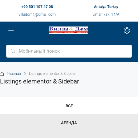
+90 501 107 47 08
Antalya Turkey
villadom1@gmail.com
Liman 7sk. 14/A
Главная
Listings elementor & Sidebar
Listings elementor & Sidebar
ВСЕ
АРЕНДА